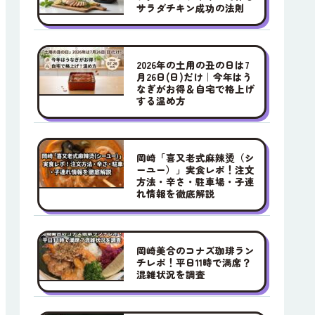
サラダチキン成功の法則
2026年の土用の丑の日は7
月26日(日)だけ｜今年はう
なぎがお得＆自宅で格上げ
する温め方
岡崎「喜又老式麻辣烫（シ
ーユー）」実食レポ！注文
方法・辛さ・駐車場・子連
れ情報を徹底解説
岡崎美合のコナズ珈琲ラン
チレポ！平日11時で満席？
混雑状況を調査