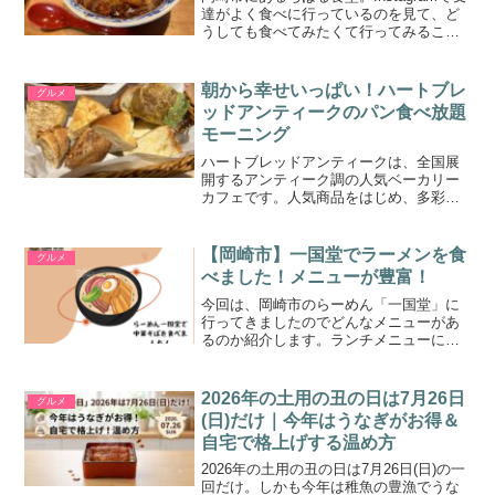
達がよく食べに行っているのを見て、ど
うしても食べてみたくて行ってみること
にしました。マジで美味しかったので、
ぜひ見てください。ちばる食堂とはちば
る食堂関連ランキング：沖縄そば | 東岡
朝から幸せいっぱい！ハートブレ
グルメ
崎駅、岡崎...
ッドアンティークのパン食べ放題
モーニング
ハートブレッドアンティークは、全国展
開するアンティーク調の人気ベーカリー
カフェです。人気商品をはじめ、多彩な
パンが楽しめることで知られています。
そんなアンティークが提供する「パン食
べ放題モーニング」が、パン好きの間で
【岡崎市】一国堂でラーメンを食
グルメ
話題を集めています。提供...
べました！メニューが豊富！
今回は、岡崎市のらーめん「一国堂」に
行ってきましたのでどんなメニューがあ
るのか紹介します。ランチメニューに
は、ランチ限定のラーメンもあるみたい
ですよ。是非参考にしてみてください
ね。
2026年の土用の丑の日は7月26日
グルメ
(日)だけ｜今年はうなぎがお得＆
自宅で格上げする温め方
2026年の土用の丑の日は7月26日(日)の一
回だけ。しかも今年は稚魚の豊漁でうな