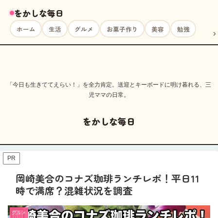
をかしな毎日
ホーム
生活
グルメ
お菓子作り
美容
勉強
「今日も生きててえらい！」を全力肯定。送迎とキーボードに明け暮れる、三
児ママの日常。
をかしな毎日
PR
岡崎美合のコナズ珈琲ランチレポ！平日11
時で満席？混雑状況を調査
グルメ