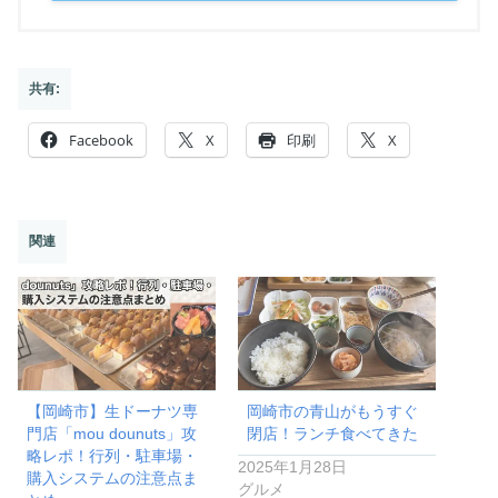
共有:
Facebook
X
印刷
X
関連
【岡崎市】生ドーナツ専
岡崎市の青山がもうすぐ
門店「mou dounuts」攻
閉店！ランチ食べてきた
略レポ！行列・駐車場・
2025年1月28日
購入システムの注意点ま
グルメ