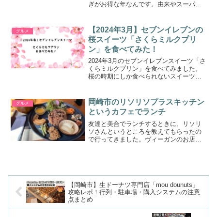
ぎがお得な年なんです。由来やスーパー
の蒲焼きを本格的な味に格上げする温め
方、うなぎ以外の「う」の付く食べ物ま
で、子育て家庭向けにまとめました。
【2024年3月】セブンイレブンの
グルメ
桜スイーツ「さくらミルクプリ
ン」を食べてみた！
2024年3月のセブンイレブンスイーツ「さ
くらミルクプリン」を食べてみました。
桜の時期にしか食べられないスイーツは
とても貴重ですよね。お値段やカロリー
についても紹介しているので、是非参考
にしてみてくださいね。
岡崎市のリソリソプラスキッチン
グルメ
というカフェでランチ
友達と美合でランチするときに、リソリ
ソさんというところを教えてもらったの
で行ってきました。ヴィーガンのお店ら
しいリソリソプラスキッチンさんは、ヴ
ィーガンで有名なお店らしいです。酵素
玄米にはまったとき、ここで食べられる
ことを知りました。お肉と...
【岡崎市】生ドーナツ専門店「mou dounuts」
攻略レポ！行列・駐車場・購入システムの注意
点まとめ