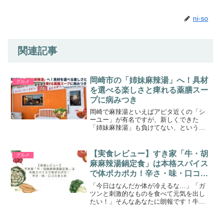
ni-so
関連記事
岡崎市の「姉妹麻辣湯」へ！具材
グルメ
を選べる楽しさと痺れる薬膳スー
プに病みつき
岡崎で麻辣湯といえばアピタ近くの「シ
ーユー」が有名ですが、新しくできた
「姉妹麻辣湯」も負けてない、というか
スープの味が全然違ってて面白い！ガチ
の中華っぽい痺れる感じもありつつ、ど
こか日本人の口に合う安心感もあって、
【実食レビュー】すき家「牛・胡
グルメ
気づいたらスープを飲み干し...
麻麻辣湯鍋定食」は本格スパイス
で体ポカポカ！辛さ・味・口コミ
まとめ
「今日はなんだか体が冷えるな…」「ガ
ツンと刺激的なものを食べて元気を出し
たい！」そんなあなたに朗報です！牛丼
チェーンのすき家から、秋冬の定番「牛
すき鍋定食」と並んで、「牛・胡麻麻辣