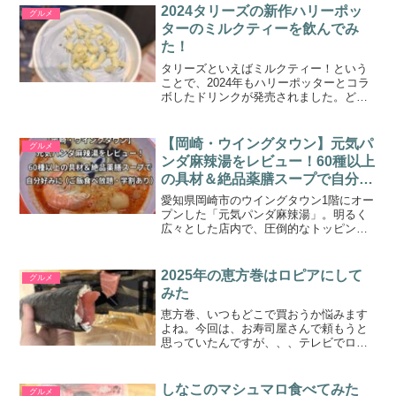
湯鍋定食」が新登場しました。実際に食
2024タリーズの新作ハリーポッ
グルメ
べてみると、チェーン店の...
ターのミルクティーを飲んでみ
た！
タリーズといえばミルクティー！という
ことで、2024年もハリーポッターとコラ
ボしたドリンクが発売されました。どん
な味なのか？気になる方も多いはずで
す。早速飲んでみた感想を紹介していき
ましょう！2024タリーズとハリーポッタ
【岡崎・ウイングタウン】元気パ
グルメ
ーのコラボはいつか...
ンダ麻辣湯をレビュー！60種以上
の具材＆絶品薬膳スープで自分好
みに（ご飯食べ放題・学割あり）
愛知県岡崎市のウイングタウン1階にオー
プンした「元気パンダ麻辣湯」。明るく
広々とした店内で、圧倒的なトッピング
数と多彩なスープを組み合わせて「自分
だけの最高の一杯」が作れると話題のお
店です。麻辣湯が大好きな筆者が実際に
2025年の恵方巻はロピアにして
グルメ
足を運んで分かった、リ...
みた
恵方巻、いつもどこで買おうか悩みます
よね。今回は、お寿司屋さんで頼もうと
思っていたんですが、、、テレビでロピ
アの太巻きがすごい！！ってやってたの
で、ロピアで買ってみることにしまし
た。ロピアの太巻きってすごいの？ この
しなこのマシュマロ食べてみた
グルメ