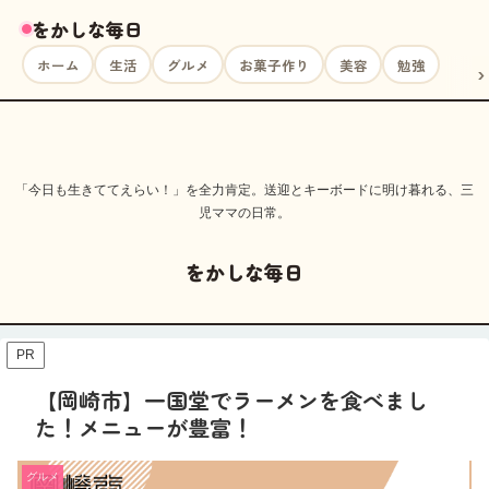
をかしな毎日
ホーム
生活
グルメ
お菓子作り
美容
勉強
「今日も生きててえらい！」を全力肯定。送迎とキーボードに明け暮れる、三
児ママの日常。
をかしな毎日
PR
【岡崎市】一国堂でラーメンを食べまし
た！メニューが豊富！
グルメ