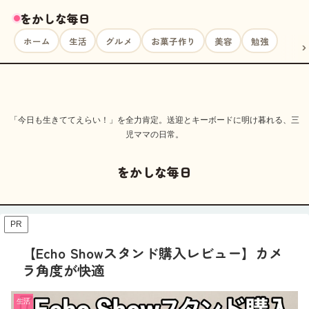
をかしな毎日
ホーム
生活
グルメ
お菓子作り
美容
勉強
「今日も生きててえらい！」を全力肯定。送迎とキーボードに明け暮れる、三
児ママの日常。
をかしな毎日
PR
【Echo Showスタンド購入レビュー】カメ
ラ角度が快適
生活