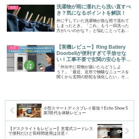
どんな種類があるのか、実際に何が出た
のか紹介しますので、是非参考にしてみ
洗濯物が雨に濡れたら洗い直すべ
生活
てくださいね。
き？気になるポイントを解説！
外に干していた洗濯物が急な雨で濡れて
しまったとき、「これ、もう一回洗った
方がいいのかな？」と悩むことってあり
ますよね。そんな疑問を解消するため
に、雨に濡れた洗濯物を再洗濯するべき
かどうか、ポイントをまとめてみまし
【実機レビュー】Ring Battery
生活
た！雨水には汚れが混ざってる...
Doorbellが便利すぎて手放せな
い！工事不要で玄関の安心を手に
入れる方法
「外出中に荷物が届いたらどうしよ
う？」「最近、近所で物騒なニュースを
聞くから玄関の防犯を強化したい」そん
な悩みを一瞬で解決してくれたのが、
Amazonのスマートドアベル「Ring
Battery Doorbell」です。実際に使ってみ
て分か...
小型スマートディスプレイ最強？Echo Show 5
第3世代を体験レビュー
【デスクライトをレビュー】充電式コードレス
で便利だけど長時間使用は注意！