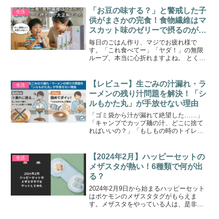
ールで使っていたので、なくなると日常
の “ちょっとした便利” が一気に減って...
「お豆の味する？」と警戒した子
生活
供がまさかの完食！食物繊維はマ
スカット味のゼリーで摂るのが大
正解でした
毎日のごはん作り、マジでお疲れ様で
す。「これ食べてー」「ヤダ！」の無限
ループ、本当に心折れますよね。 とくに
野菜嫌いキッズの「食物繊維不足」っ
て、親としては結構深刻な悩みです。 そ
んな中、我が家の救世主になってくれた
【レビュー】生ごみの汁漏れ・ラ
生活
のが「Cycle.me（...
ーメンの残り汁問題を解決！「シ
ルもかた丸」が手放せない理由
「ゴミ袋から汁が漏れて絶望した……」
「キャンプでカップ麺の汁、どこに捨て
ればいいの？」「もしもの時のトイレ対
策、どうしよう？」そんな「水」にまつ
わる困りごとをまるごと解決してくれる
のが、「シルモかた丸」です。生ごみ処
【2024年2月】ハッピーセットの
生活
理から防災まで、実際に使...
メザスタが熱い！6種類で何が出
る？
2024年2月9日から始まるハッピーセット
はポケモンのメザスタタグがもらえま
す。メザスタをやっている人は、是非ス
ペシャルタグをゲットしたいですよね。